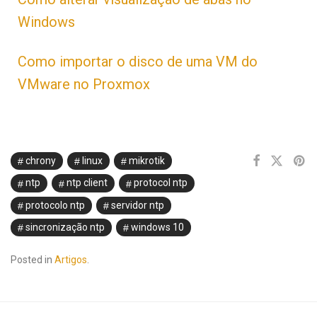
Windows
Como importar o disco de uma VM do
VMware no Proxmox
chrony
linux
mikrotik
ntp
ntp client
protocol ntp
protocolo ntp
servidor ntp
sincronização ntp
windows 10
Posted in
Artigos
.