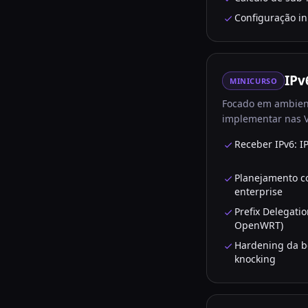
Configuração in
IPv
MINICURSO
Focado em ambient
implementar nas 
Receber IPv6: IP
Planejamento 
enterprise
Prefix Delegati
OpenWRT)
Hardening da bo
knocking