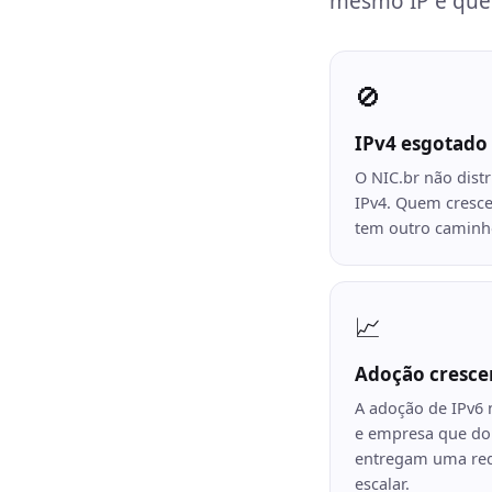
mesmo IP e queb
🚫
IPv4 esgotado
O NIC.br não dist
IPv4. Quem cresce
tem outro caminh
📈
Adoção cresc
A adoção de IPv6 
e empresa que do
entregam uma red
escalar.