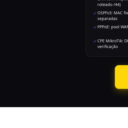
roteado /44)
OSPFv3: MAC fix
separadas
PPPoE: pool WAN
CPE MikroTik: D
verificação