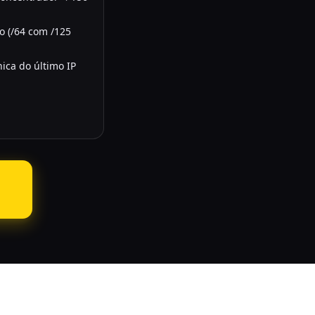
 (/64 com /125
ica do último IP