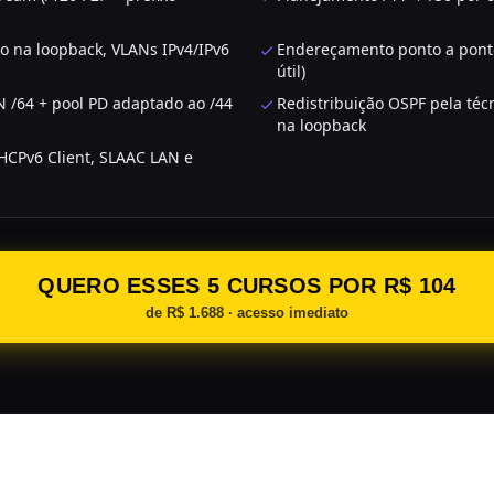
o na loopback, VLANs IPv4/IPv6
Endereçamento ponto a ponto
útil)
 /64 + pool PD adaptado ao /44
Redistribuição OSPF pela técn
na loopback
HCPv6 Client, SLAAC LAN e
QUERO ESSES 5 CURSOS POR R$ 104
de R$ 1.688 · acesso imediato