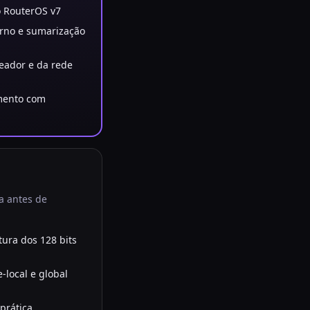
o RouterOS v7
rno e sumarização
teador e da rede
mento com
a antes de
ura dos 128 bits
e-local e global
prática