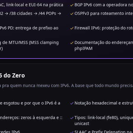
C, link-local e EUI-64 na prática
BGP IPv6 com a operadora n
32 → /38 cidades → /44 POPs →
OSPFv3 para roteamento inte
v6 PD: entrega de prefixo ao
Firewall IPv6: proteção do ro
g de MTU/MSS (MSS clamping
Documentação do endereça
r)
phpIPAM
6 do Zero
a pra quem nunca mexeu com IPv6. A base que todo mundo precis
se esgotou e por que o IPv6 é a
Notação hexadecimal e estrut
ndereços: zeros à esquerda e ::
Tipos: link-local (fe80), uniqu
unicast
redes IPv6
SLAAC e Prefix Delegation na 