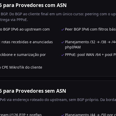
6 para Provedores com ASN
BGP. Do BGP ao cliente final em um único curso: peering com o ups
trega via PPPoE.
são BGP IPv6 ao upstream com
Peer BGP IPv6 com filtros bás
s: rotas recebidas e anunciadas
Planejamento /32 → /38 → /4
phpIPAM
ackbone e sumarização por
PPPoE: pool WAN /64 + pool 
 CPE MikroTik do cliente
6 para Provedores sem ASN
Pv6 via endereço roteado do upstream, sem BGP próprio. Da borda
ream (/126 P2P + prefixo
Planejamento /44 → /50 por 