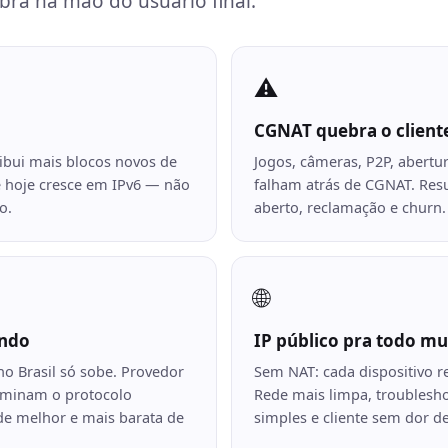
ra na mão do usuário final.
⚠️
CGNAT quebra o client
ribui mais blocos novos de
Jogos, câmeras, P2P, abertu
 hoje cresce em IPv6 — não
falham atrás de CGNAT. Res
o.
aberto, reclamação e churn.
🌐
endo
IP público pra todo m
no Brasil só sobe. Provedor
Sem NAT: cada dispositivo r
minam o protocolo
Rede mais limpa, troublesh
e melhor e mais barata de
simples e cliente sem dor d