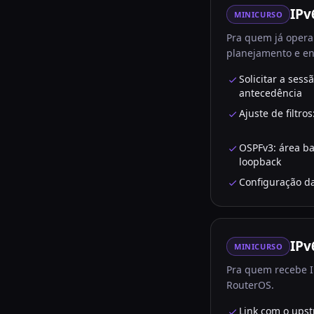
IPv
MINICURSO
Pra quem já opera 
planejamento e en
Solicitar a ses
antecedência
Ajuste de filtro
OSPFv3: área b
loopback
Configuração da
IPv
MINICURSO
Pra quem recebe I
RouterOS.
Link com o upst