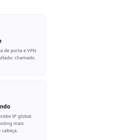
e
ra de porta e VPN
ultado: chamado
undo
ecebe IP global.
ooting mais
e cabeça.