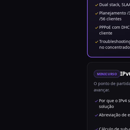
Dual stack, SLAA
Planejamento /
/56 clientes
PPPoE com DHCP
cliente
Troubleshootin
no concentrado
IPv
MINICURSO
O ponto de partid
avançar.
Por que o IPv4 
solução
Abreviação de e
Cálculo de sub-