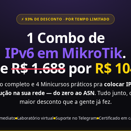
⚡ 93% DE DESCONTO · POR TEMPO LIMITADO
1 Combo de
IPv6 em MikroTik
.
De
R$ 1.688
por
R$ 10
o completo e 4 Minicursos práticos pra
colocar I
ução na sua rede — do zero ao ASN
. Tudo junto,
maior desconto que a gente já fez.
imediato
Laboratório virtual
Suporte no Telegram
Certificado em 