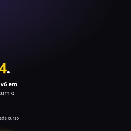
4
.
Pv6 em
 com o
cada curso