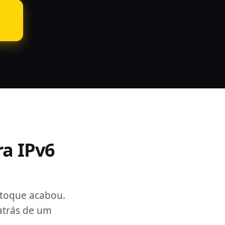
a IPv6
stoque acabou.
 atrás de um