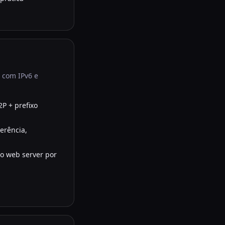
 com IPv6 e
2P + prefixo
erência,
ao web server por