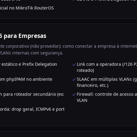
icial no MikroTik RouterOS
6 para Empresas
e corporativo (não provedor): como conectar a empresa à internet
VLANs internas com segurança.
 estático e Prefix Delegation
Link com a operadora (/126 P
roteado)
com phpIPAM no ambiente
SLAAC em múltiplas VLANs (g
financeiro, etc.)
on para roteador secundário (ex:
Firewall: controle de acesso 
VLAN
rda: drop geral, ICMPv6 e port