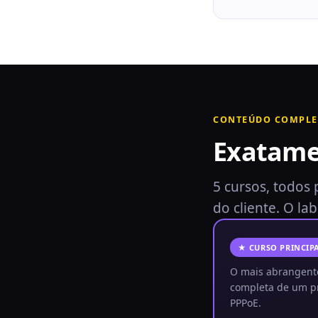
CONTEÚDO COMPLE
Exatamen
5 cursos, todos
do cliente. O la
★ CURSO PRINCIP
O mais abrangente
completa de um pr
PPPoE.