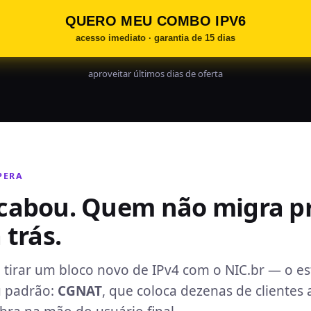
QUERO MEU COMBO IPV6
acesso imediato · garantia de 15 dias
aproveitar últimos dias de oferta
PERA
acabou. Quem não migra pr
 trás.
 tirar um bloco novo de IPv4 com o NIC.br — o e
u padrão:
CGNAT
, que coloca dezenas de clientes