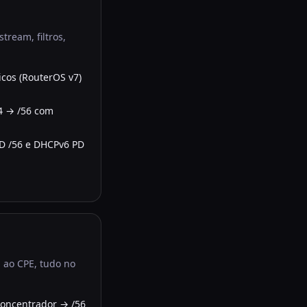
tream, filtros,
icos (RouterOS v7)
4 → /56 com
PD /56 e DHCPv6 PD
 ao CPE, tudo no
concentrador → /56