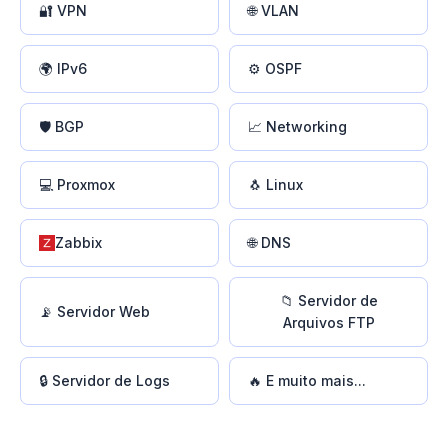
🔐 VPN
🌐 VLAN
🌍 IPv6
⚙️ OSPF
🛡️ BGP
📈 Networking
💻 Proxmox
🐧 Linux
Zabbix
🌐 DNS
📁 Servidor de
📡 Servidor Web
Arquivos FTP
🔒 Servidor de Logs
🔥 E muito mais...